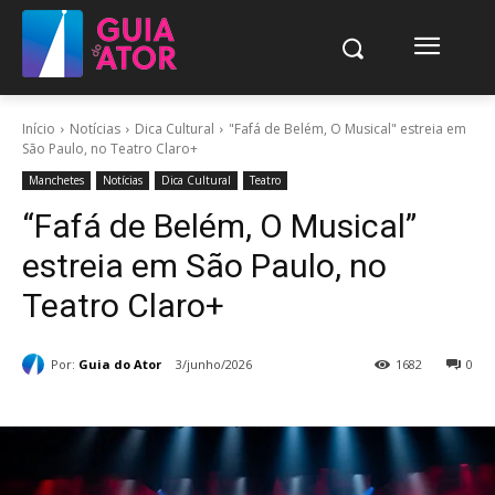
Início
Notícias
Dica Cultural
"Fafá de Belém, O Musical" estreia em
São Paulo, no Teatro Claro+
Manchetes
Notícias
Dica Cultural
Teatro
“Fafá de Belém, O Musical”
estreia em São Paulo, no
Teatro Claro+
Por:
Guia do Ator
3/junho/2026
1682
0