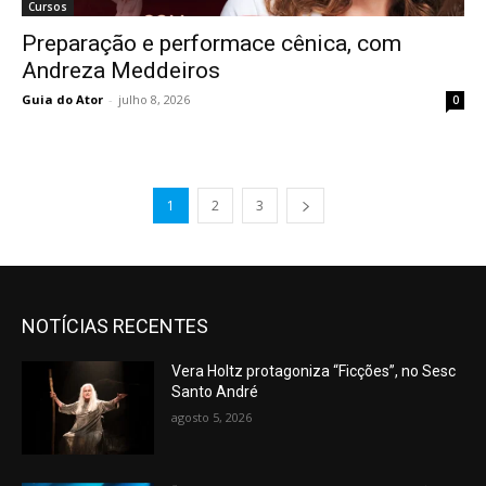
Cursos
Preparação e performace cênica, com
Andreza Meddeiros
Guia do Ator
-
julho 8, 2026
0
1
2
3
NOTÍCIAS RECENTES
Vera Holtz protagoniza “Ficções”, no Sesc
Santo André
agosto 5, 2026