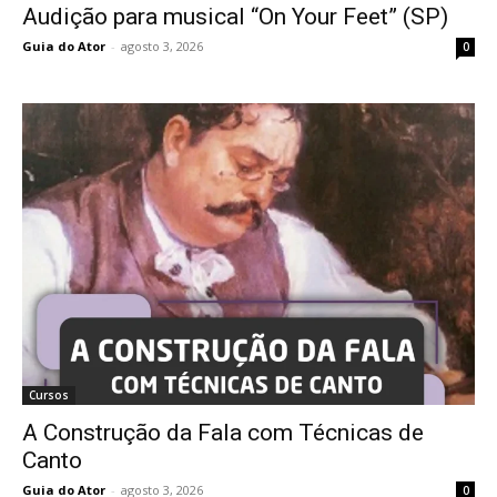
Audição para musical “On Your Feet” (SP)
Guia do Ator
-
agosto 3, 2026
0
Cursos
A Construção da Fala com Técnicas de
Canto
Guia do Ator
-
agosto 3, 2026
0