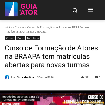
Início
Cursos
Curso de Formação de Atores na BRAAPA tem
matrículas abertas para novas...
Cursos
Pagos
Manchetes
Curso de Formação de Atores
na BRAAPA tem matrículas
abertas para novas turmas
Por:
Guia do Ator
3/junho/2026
571
0