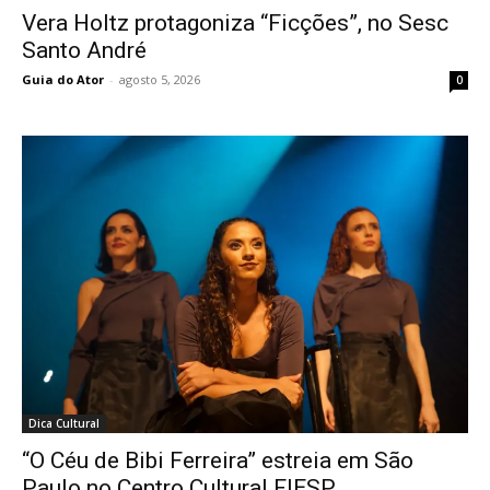
Vera Holtz protagoniza “Ficções”, no Sesc
Santo André
Guia do Ator
-
agosto 5, 2026
0
Dica Cultural
“O Céu de Bibi Ferreira” estreia em São
Paulo no Centro Cultural FIESP