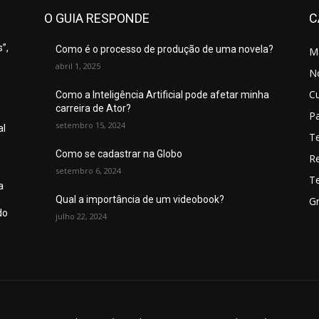
O GUIA RESPONDE
C
”,
Como é o processo de produção de uma novela?
M
abril 1, 2025
No
C
Como a Inteligência Artificial pode afetar minha
carreira de Ator?
P
setembro 15, 2024
al
T
Como se cadastrar na Globo
R
setembro 6, 2024
T
a
Qual a importância de um videobook?
Gr
do
julho 22, 2024