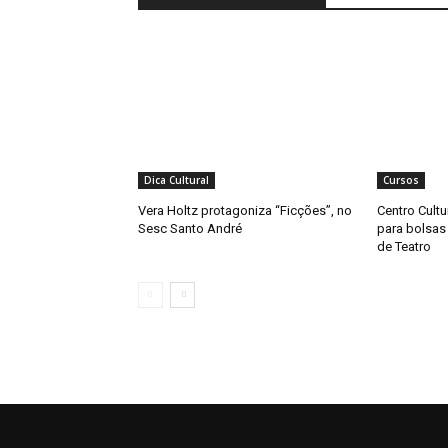
Dica Cultural
Cursos
Vera Holtz protagoniza “Ficções”, no
Centro Cultu
Sesc Santo André
para bolsas
de Teatro