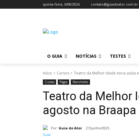
quinta-feira, 6/08/2026
contato@guiadoator.com.br
O GUIA
NOTÍCIAS
TESTES
Início
Cursos
Teatro da Melhor Idade inicia aulas
Cursos
Pagos
Manchetes
Teatro da Melhor 
agosto na Braapa
Por:
Guia do Ator
27/junho/2025