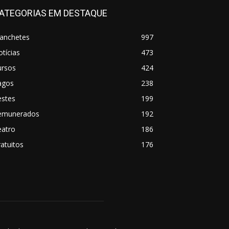
ATEGORIAS EM DESTAQUE
anchetes
997
tícias
473
ursos
424
agos
238
estes
199
emunerados
192
eatro
186
atuitos
176