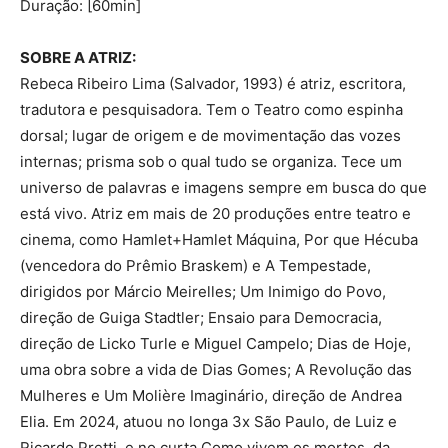
Duração: [60min]
SOBRE A ATRIZ:
Rebeca Ribeiro Lima (Salvador, 1993) é atriz, escritora,
tradutora e pesquisadora. Tem o Teatro como espinha
dorsal; lugar de origem e de movimentação das vozes
internas; prisma sob o qual tudo se organiza. Tece um
universo de palavras e imagens sempre em busca do que
está vivo. Atriz em mais de 20 produções entre teatro e
cinema, como Hamlet+Hamlet Máquina, Por que Hécuba
(vencedora do Prêmio Braskem) e A Tempestade,
dirigidos por Márcio Meirelles; Um Inimigo do Povo,
direção de Guiga Stadtler; Ensaio para Democracia,
direção de Licko Turle e Miguel Campelo; Dias de Hoje,
uma obra sobre a vida de Dias Gomes; A Revolução das
Mulheres e Um Molière Imaginário, direção de Andrea
Elia. Em 2024, atuou no longa 3x São Paulo, de Luiz e
Ricardo Pretti, e no curta Como vivem os mortos, da