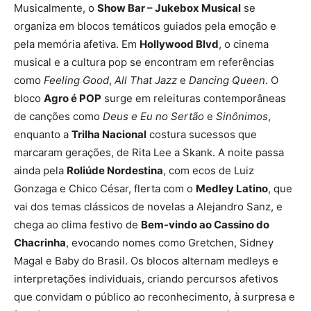
Musicalmente, o
Show Bar – Jukebox Musical
se
organiza em blocos temáticos guiados pela emoção e
pela memória afetiva. Em
Hollywood Blvd
, o cinema
musical e a cultura pop se encontram em referências
como
Feeling Good
,
All That Jazz
e
Dancing Queen
. O
bloco
Agro é POP
surge em releituras contemporâneas
de canções como
Deus e Eu no Sertão
e
Sinônimos
,
enquanto a
Trilha Nacional
costura sucessos que
marcaram gerações, de Rita Lee a Skank. A noite passa
ainda pela
Roliúde Nordestina
, com ecos de Luiz
Gonzaga e Chico César, flerta com o
Medley Latino
, que
vai dos temas clássicos de novelas a Alejandro Sanz, e
chega ao clima festivo de
Bem-vindo ao Cassino do
Chacrinha
, evocando nomes como Gretchen, Sidney
Magal e Baby do Brasil. Os blocos alternam medleys e
interpretações individuais, criando percursos afetivos
que convidam o público ao reconhecimento, à surpresa e