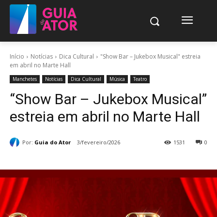
Início
Notícias
Dica Cultural
"Show Bar – Jukebox Musical" estreia
em abril no Marte Hall
Manchetes
Notícias
Dica Cultural
Música
Teatro
“Show Bar – Jukebox Musical”
estreia em abril no Marte Hall
Por:
Guia do Ator
3/fevereiro/2026
1531
0