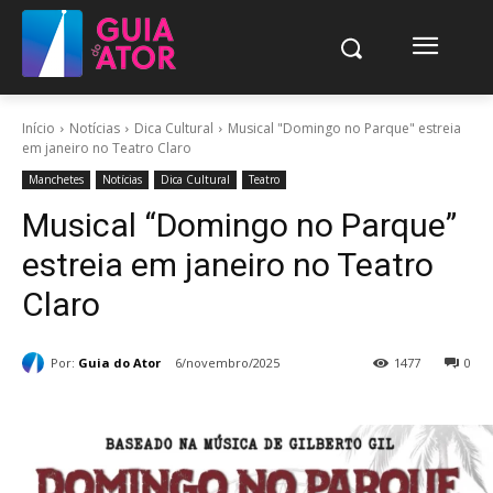
Início
Notícias
Dica Cultural
Musical "Domingo no Parque" estreia
em janeiro no Teatro Claro
Manchetes
Notícias
Dica Cultural
Teatro
Musical “Domingo no Parque”
estreia em janeiro no Teatro
Claro
Por:
Guia do Ator
6/novembro/2025
1477
0