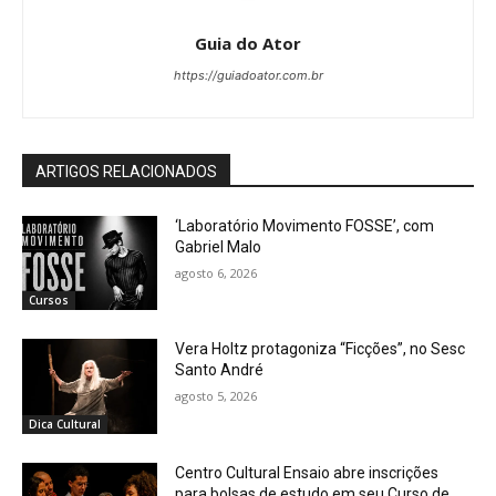
Guia do Ator
https://guiadoator.com.br
ARTIGOS RELACIONADOS
‘Laboratório Movimento FOSSE’, com
Gabriel Malo
agosto 6, 2026
Cursos
Vera Holtz protagoniza “Ficções”, no Sesc
Santo André
agosto 5, 2026
Dica Cultural
Centro Cultural Ensaio abre inscrições
para bolsas de estudo em seu Curso de