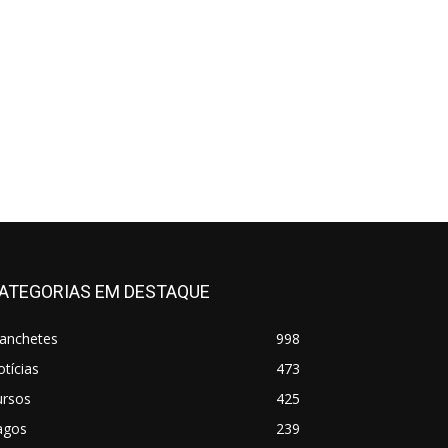
ATEGORIAS EM DESTAQUE
anchetes
998
tícias
473
ursos
425
agos
239