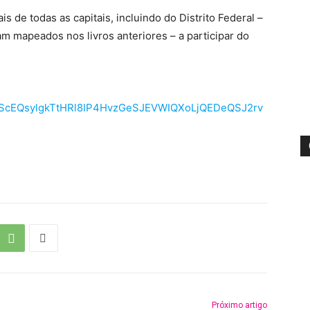
is de todas as capitais, incluindo do Distrito Federal –
m mapeados nos livros anteriores – a participar do
pQLScEQsylgkTtHRl8IP4HvzGeSJEVWIQXoLjQEDeQSJ2rv
Próximo artigo