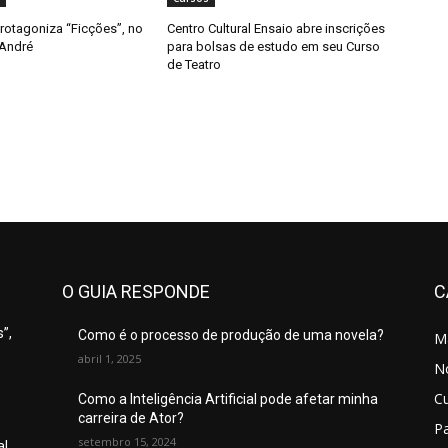
rotagoniza “Ficções”, no
Centro Cultural Ensaio abre inscrições
 André
para bolsas de estudo em seu Curso
de Teatro
O GUIA RESPONDE
C
”,
Como é o processo de produção de uma novela?
M
abril 1, 2025
No
C
Como a Inteligência Artificial pode afetar minha
carreira de Ator?
P
setembro 15, 2024
al