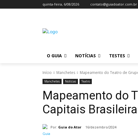
quinta-feira, 6/08/2026
contato@guiadoator.com.br
O GUIA
NOTÍCIAS
TESTES
Início
Manchetes
Mapeamento do Teatro de Grupo n
Manchetes
Notícias
Teatro
Mapeamento do Te
Capitais Brasileir
Por:
Guia do Ator
16/dezembro/2024