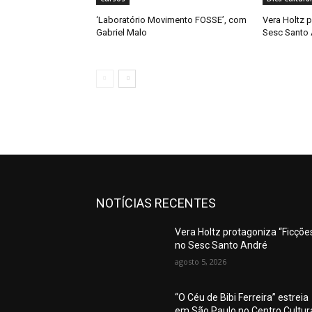
‘Laboratório Movimento FOSSE’, com
Vera Holtz p
Gabriel Malo
Sesc Santo
NOTÍCIAS RECENTES
Vera Holtz protagoniza “Ficções
no Sesc Santo André
agosto 5, 2026
“O Céu de Bibi Ferreira” estreia
em São Paulo no Centro Cultur