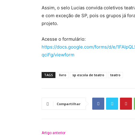
Assim, o selo Lucias convida coletivos teatra
e com exceção de SP, pois os grupos já fora
projeto.
Acesse o formulário:
https://docs.google.com/forms/d/e/1FAI
qciFg/viewform
TAGS
livro
sp escola de teatro
teatro
Compartilhar
Artigo anterior