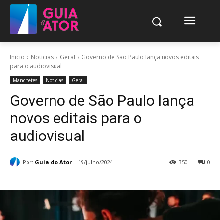
Início
Notícias
Geral
Governo de São Paulo lança novos editais
para o audiovisual
Manchetes
Notícias
Geral
Governo de São Paulo lança
novos editais para o
audiovisual
Por:
Guia do Ator
19/julho/2024
350
0