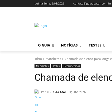
quinta-feira, 6/08/2026
contato@guiadoator.com.br
O GUIA
NOTÍCIAS
TESTES
Início
Manchetes
Chamada de elenco para longa (
Manchetes
Testes
Remunerados
Chamada de elenc
Por:
Guia do Ator
3/julho/2026