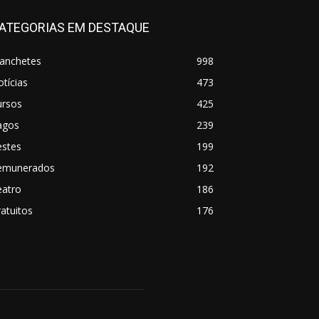
ATEGORIAS EM DESTAQUE
anchetes
998
tícias
473
ursos
425
agos
239
estes
199
emunerados
192
eatro
186
atuitos
176