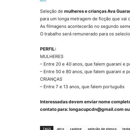
Seleção de
mulheres e crianças Ava Guara
para um longa metragem de ficção que vai c
As filmagens acontecerão no segundo seme
O trabalho será remunerado para os selecio
PERFIL:
MULHERES
– Entre 20 e 40 anos, que falem guarani e 
– Entre 50 e 80 anos, que falem guarani e 
CRIANÇAS
– Entre 7 e 13 anos, que falem português
Interessadas devem enviar nome completo, 
contato para: longacupcdn@gmail.com ou 
TAGS
atriz
casting
seleção de elenco
test