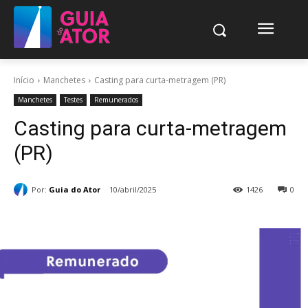
Início
Manchetes
Casting para curta-metragem (PR)
Manchetes
Testes
Remunerados
Casting para curta-metragem
(PR)
Por:
Guia do Ator
10/abril/2025
1426
0