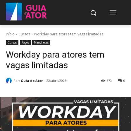
Início
Cursos
Workday para atores tem vagas limitadas
Cursos
Pagos
Manchetes
Workday para atores tem
vagas limitadas
Por:
Guia do Ator
22/abril/2025
670
0