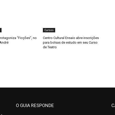
Cursos
rotagoniza “Ficções”, no
Centro Cultural Ensaio abre inscrições
 André
para bolsas de estudo em seu Curso
de Teatro
O GUIA RESPONDE
C