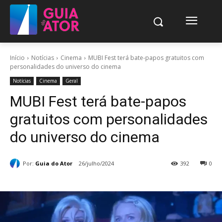
Início
Notícias
Cinema
MUBI Fest terá bate-papos gratuitos com
personalidades do universo do cinema
Notícias
Cinema
Geral
MUBI Fest terá bate-papos
gratuitos com personalidades
do universo do cinema
Por:
Guia do Ator
26/julho/2024
392
0