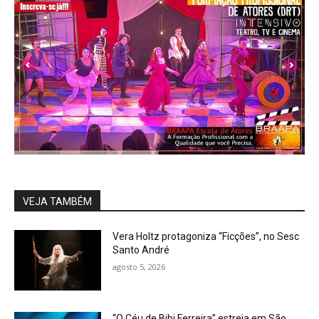
VEJA TAMBÉM
Vera Holtz protagoniza “Ficções”, no Sesc
Santo André
agosto 5, 2026
“O Céu de Bibi Ferreira” estreia em São