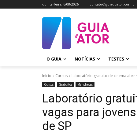
quinta-feira, 6/08/2026
contato@guiadoator.com.br
O GUIA
NOTÍCIAS
TESTES
Início
Cursos
Laboratório gratuito de cinema abre v
Cursos
Gratuitos
Manchetes
Laboratório gratu
vagas para jovens 
de SP