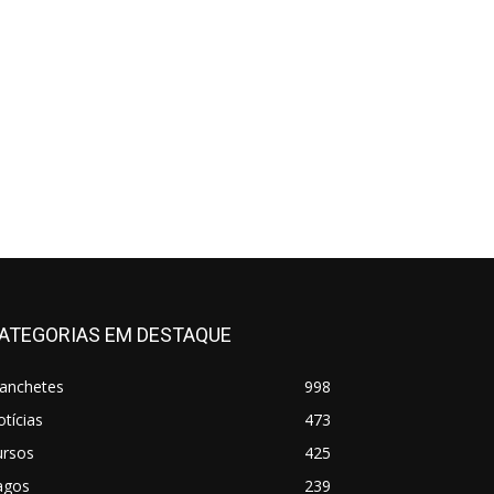
ATEGORIAS EM DESTAQUE
anchetes
998
tícias
473
ursos
425
agos
239