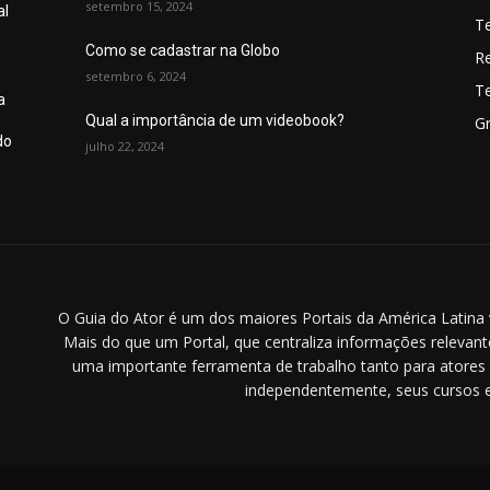
setembro 15, 2024
al
T
Como se cadastrar na Globo
R
setembro 6, 2024
T
a
Qual a importância de um videobook?
Gr
do
julho 22, 2024
O Guia do Ator é um dos maiores Portais da América Latina vo
Mais do que um Portal, que centraliza informações relevante
uma importante ferramenta de trabalho tanto para atore
independentemente, seus cursos e
.