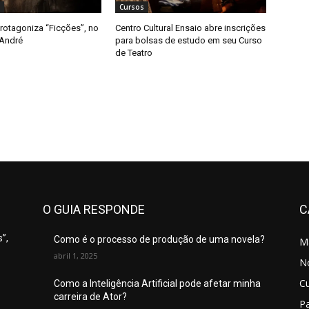
Cursos
rotagoniza “Ficções”, no
Centro Cultural Ensaio abre inscrições
 André
para bolsas de estudo em seu Curso
de Teatro
O GUIA RESPONDE
C
”,
Como é o processo de produção de uma novela?
M
abril 1, 2025
No
C
Como a Inteligência Artificial pode afetar minha
carreira de Ator?
P