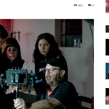
806
0