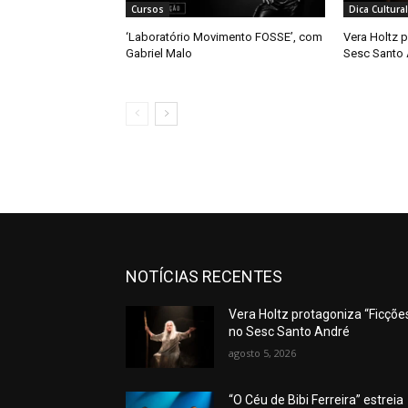
Cursos
Dica Cultural
‘Laboratório Movimento FOSSE’, com
Vera Holtz p
Gabriel Malo
Sesc Santo
NOTÍCIAS RECENTES
Vera Holtz protagoniza “Ficções
no Sesc Santo André
agosto 5, 2026
“O Céu de Bibi Ferreira” estreia