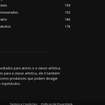
estes
199
emunerados
192
eatro
186
atuitos
176
ltados para atores e a classe artística.
s para a classe artística, ele é também
s como produtores que podem divulgar
 espetáculos.
Termos e Condições
Políticas de Privacidade