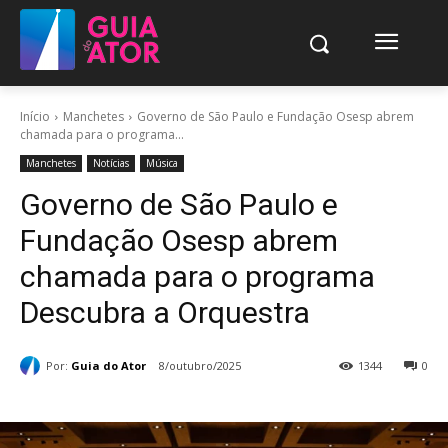
Início
Manchetes
Governo de São Paulo e Fundação Osesp abrem
chamada para o programa...
Manchetes
Notícias
Música
Governo de São Paulo e
Fundação Osesp abrem
chamada para o programa
Descubra a Orquestra
Por:
Guia do Ator
8/outubro/2025
1344
0