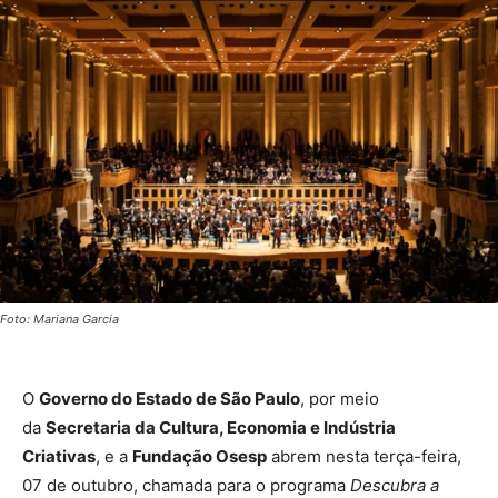
Foto: Mariana Garcia
O
Governo do Estado de São Paulo
, por meio
da
Secretaria da Cultura, Economia e Indústria
Criativas
, e a
Fundação Osesp
abrem nesta terça-feira,
07 de outubro, chamada para o programa
Descubra a