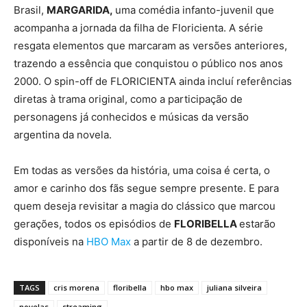
Brasil,
MARGARIDA,
uma comédia infanto-juvenil que
acompanha a jornada da filha de Floricienta. A série
resgata elementos que marcaram as versões anteriores,
trazendo a essência que conquistou o público nos anos
2000. O spin-off de FLORICIENTA ainda incluí referências
diretas à trama original, como a participação de
personagens já conhecidos e músicas da versão
argentina da novela.
Em todas as versões da história, uma coisa é certa, o
amor e carinho dos fãs segue sempre presente. E para
quem deseja revisitar a magia do clássico que marcou
gerações, todos os episódios de
FLORIBELLA
estarão
disponíveis na
HBO Max
a partir de 8 de dezembro.
TAGS
cris morena
floribella
hbo max
juliana silveira
novelas
streaming