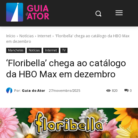
Início
Notícias
Internet
'Floribella' chega ao catálogo da HBO Max
em dezembro
Manchetes
Notícias
Internet
TV
‘Floribella’ chega ao catálogo
da HBO Max em dezembro
Por:
Guia do Ator
27/novembro/2025
820
0