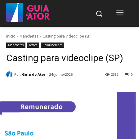
Início
Manchetes
Casting para videoclipe (SP)
Manchetes
Testes
Remunerados
Casting para videoclipe (SP)
Por:
Guia do Ator
24/junho/2026
2392
0