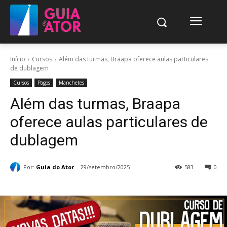
Início
Cursos
Além das turmas, Braapa oferece aulas particulares
de dublagem
Cursos
Pagos
Manchetes
Além das turmas, Braapa
oferece aulas particulares de
dublagem
Por:
Guia do Ator
29/setembro/2025
583
0