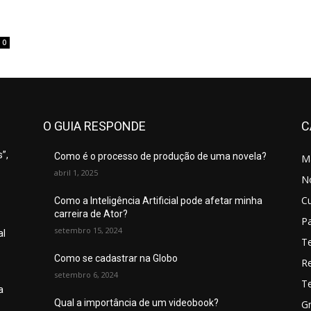
0
O GUIA RESPONDE
C
”,
Como é o processo de produção de uma novela?
M
abril 1, 2025
No
C
Como a Inteligência Artificial pode afetar minha
carreira de Ator?
P
setembro 15, 2024
al
T
Como se cadastrar na Globo
R
setembro 6, 2024
T
a
Qual a importância de um videobook?
Gr