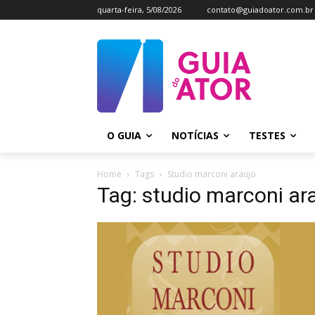
quarta-feira, 5/08/2026
contato@guiadoator.com.br
O GUIA
NOTÍCIAS
TESTES
Home
Tags
Studio marconi araujo
Tag: studio marconi ar