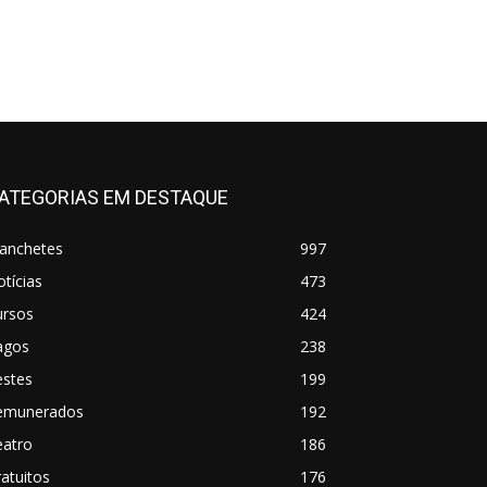
ATEGORIAS EM DESTAQUE
anchetes
997
tícias
473
ursos
424
agos
238
estes
199
emunerados
192
eatro
186
atuitos
176