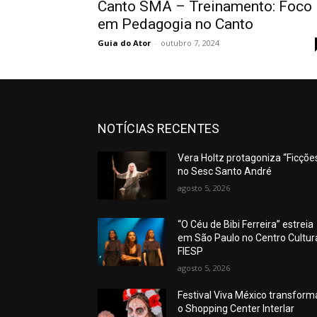
Canto SMA – Treinamento: Foco
em Pedagogia no Canto
Guia do Ator
-
outubro 7, 2024
NOTÍCIAS RECENTES
Vera Holtz protagoniza “Ficções
no Sesc Santo André
agosto 5, 2026
“O Céu de Bibi Ferreira” estreia
em São Paulo no Centro Cultur
FIESP
agosto 5, 2026
Festival Viva México transform
o Shopping Center Interlar