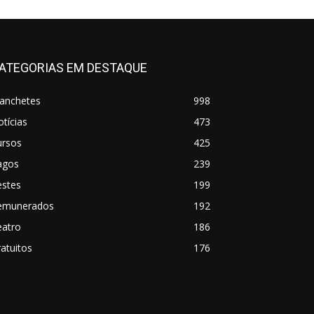
ATEGORIAS EM DESTAQUE
anchetes
998
tícias
473
ursos
425
agos
239
estes
199
emunerados
192
eatro
186
atuitos
176