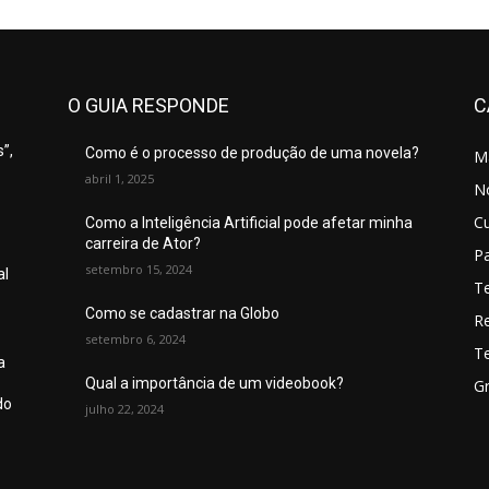
O GUIA RESPONDE
C
”,
Como é o processo de produção de uma novela?
M
abril 1, 2025
No
C
Como a Inteligência Artificial pode afetar minha
carreira de Ator?
P
setembro 15, 2024
al
T
Como se cadastrar na Globo
R
setembro 6, 2024
T
a
Qual a importância de um videobook?
Gr
do
julho 22, 2024