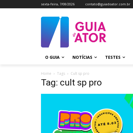
sexta-feira, 7/08/2026
contato@guiadoator.com.br
O GUIA
NOTÍCIAS
TESTES
Home
Tags
Cult sp pro
Tag: cult sp pro